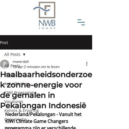
Post
All Posts
mwierda6
All Posts
13 apr
2 minuten om te lezen
Haalbaarheidsonderzoe
Projecten
k zonne-energie voor
Actualiteiten
KIWI Programma
de gemalen in
Vacatures
Pekalongan Indonesië
Kennis & Ervaring
Nederland/Pekalongan - Vanuit het 
Organisatie
KIWI Climate Game Changers 
programma zijn er verschillende 
Bestuur