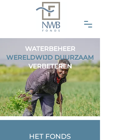
WATERBEHEER
WERELDWIJD
DUURZAAM
VERBETEREN
HET FONDS