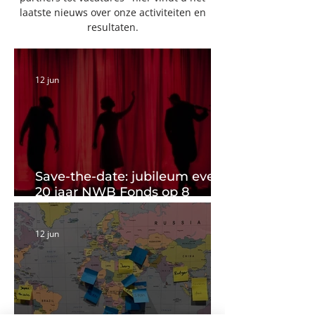
laatste nieuws over onze activiteiten en
resultaten.
12 jun
Save-the-date: jubileum event
20 jaar NWB Fonds op 8
oktober a.s.
12 jun