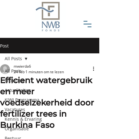
Post
All Posts
mwierda6
All Posts
24 feb
1 minuten om te lezen
Efficient watergebruik
Projecten
en meer
Actualiteiten
KIWI Programma
voedselzekerheid door
Vacatures
fertilizer trees in
Kennis & Ervaring
Burkina Faso
Organisatie
Bestuur