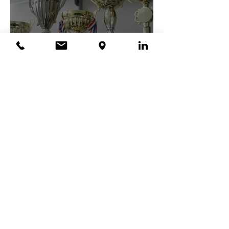
Laat zien wat je doet: film mee
voor NWB award 2026
24 feb
Efficient watergebruik en
meer voedselzekerheid door
fertilizer trees in Burkina Faso
1
/
6