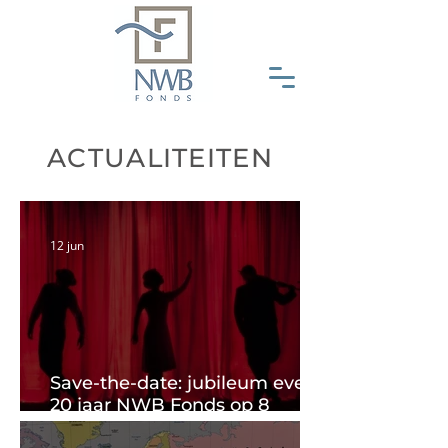
ACTUALITEITEN
12 jun
Save-the-date: jubileum event
20 jaar NWB Fonds op 8
oktober a.s.