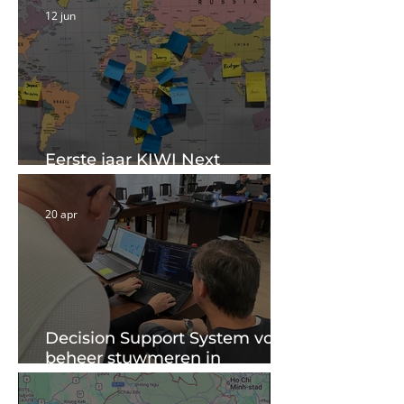
12 jun
Eerste jaar KIWI Next
programma zit erop
20 apr
Decision Support System voor
beheer stuwmeren in
Roemenie