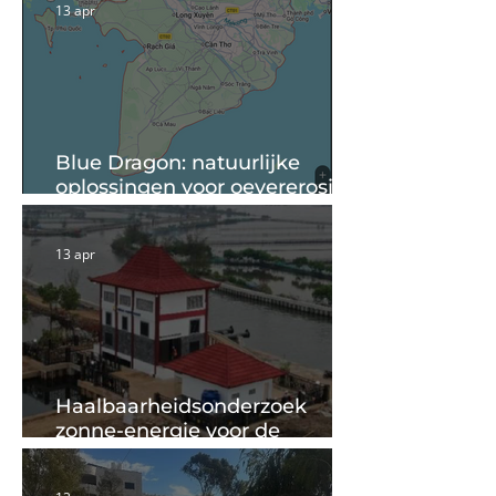
13 apr
Blue Dragon: natuurlijke
oplossingen voor oevererosie
in de Mekong Delta
13 apr
Haalbaarheidsonderzoek
zonne-energie voor de
gemalen in Pekalongan
Indonesië