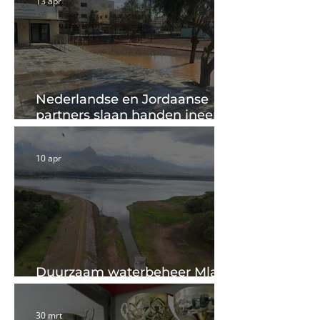
13 apr
Nederlandse en Jordaanse
partners slaan handen ineen
om watertekort in Irbid te
verminderen
10 apr
Duurzaam waterbeheer Mlali
rivier in Tanzania
30 mrt