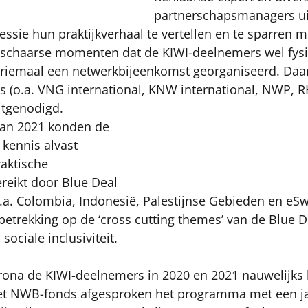
partnerschapsmanagers u
essie hun praktijkverhaal te vertellen en te sparren m
schaarse momenten dat de KIWI-deelnemers wel fysiek
riemaal een netwerkbijeenkomst georganiseerd. Daa
s (o.a. VNG international, KNW international, NWP, 
itgenodigd.
van 2021 konden de 
kennis alvast 
aktische 
reikt door Blue Deal 
a. Colombia, Indonesië, Palestijnse Gebieden en eSwa
etrekking op de ‘cross cutting themes’ van de Blue De
sociale inclusiviteit. 
na de KIWI-deelnemers in 2020 en 2021 nauwelijks
 het NWB-fonds afgesproken het programma met een ja