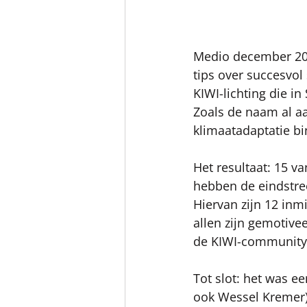
Medio december 202
tips over succesvol
KIWI-lichting die in
Zoals de naam al aa
klimaatadaptatie b
Het resultaat: 15 v
hebben de eindstree
Hiervan zijn 12 inm
allen zijn gemotive
de KIWI-community t
Tot slot: het was e
ook Wessel Kremer)