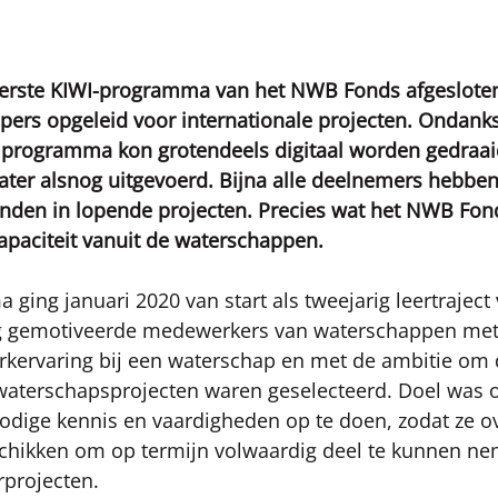
erste KIWI-programma van het NWB Fonds afgeslote
ers opgeleid voor internationale projecten. Ondank
t programma kon grotendeels digitaal worden gedraai
ater alsnog uitgevoerd. Bijna alle deelnemers hebben
onden in lopende projecten. Precies wat het NWB Fon
apaciteit vanuit de waterschappen.
ging januari 2020 van start als tweejarig leertraject 
 gemotiveerde medewerkers van waterschappen met a
werkervaring bij een waterschap en met de ambitie om
 waterschapsprojecten waren geselecteerd. Doel was 
 nodige kennis en vaardigheden op te doen, zodat ze 
hikken om op termijn volwaardig deel te kunnen ne
rprojecten. 