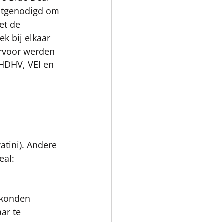
itgenodigd om 
et de 
 bij elkaar 
rvoor werden 
RHDHV, VEI en 
tini). Andere 
al: 
 konden 
ar te 