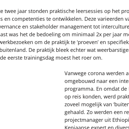
e twee jaar stonden praktische leersessies op het 
s en competenties te ontwikkelen. Deze varieerden va
vernance en stakeholder management tot interculture
naast was het de bedoeling om minimaal 2x per jaar m
werkbezoeken om de praktijk te ‘proeven’ en specifie
 buitenland. De praktijk bleek echter wat weerbarstiger
 de eerste trainingsdag moest het roer om. 
Vanwege corona werden all
omgebouwd naar een intera
programma. En omdat de KI
op reis konden, werd prakt
zoveel mogelijk van ‘buite
gehaald. Zo werden een re
projectmanager uit Ethiopi
Keniaanse expert en diver