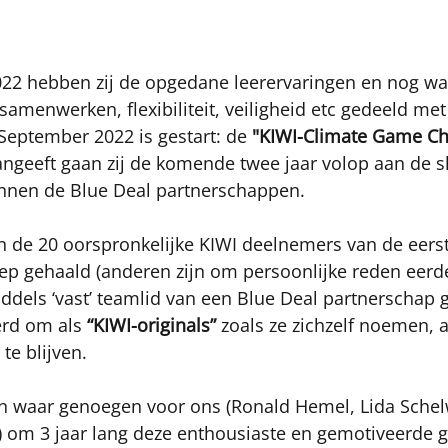
2 hebben zij de opgedane leerervaringen en nog wat
 samenwerken, flexibiliteit, veiligheid etc gedeeld me
 September 2022 is gestart: de
 "KIWI-Climate Game Ch
ngeeft gaan zij de komende twee jaar volop aan de s
innen de Blue Deal partnerschappen. 
an de 20 oorspronkelijke KIWI deelnemers van de eerste
p gehaald (anderen zijn om persoonlijke reden eerde
iddels ‘vast’ teamlid van een Blue Deal partnerschap
erd om als 
“KIWI-originals”
 zoals ze zichzelf noemen, a
e blijven.
en waar genoegen voor ons (Ronald Hemel, Lida Schelw
 om 3 jaar lang deze enthousiaste en gemotiveerde g