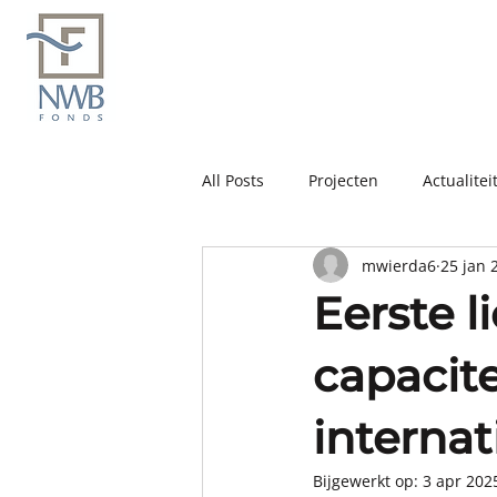
All Posts
Projecten
Actualitei
mwierda6
25 jan 
Eerste l
capacit
interna
Bijgewerkt op:
3 apr 202