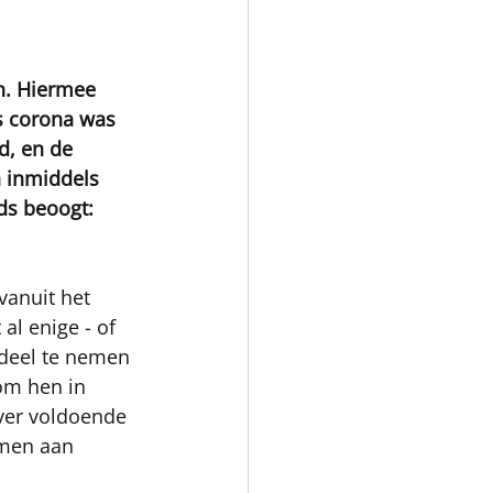
n. Hiermee 
s corona was 
d, en de 
 inmiddels 
ds beoogt: 
vanuit het 
l enige - of 
 deel te nemen 
om hen in 
over voldoende 
men aan 