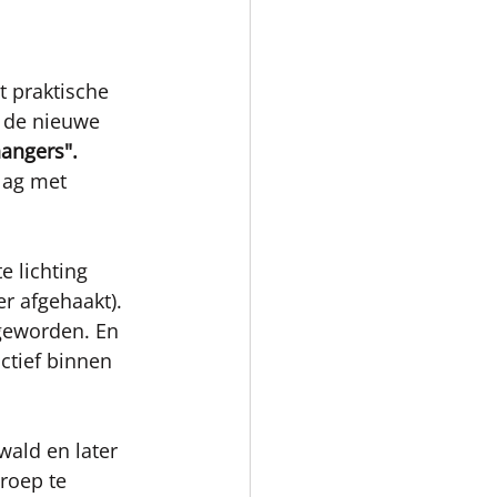
 praktische 
t de nieuwe 
angers".
lag met 
 lichting 
r afgehaakt). 
 geworden. En 
ctief binnen 
ald en later 
roep te 