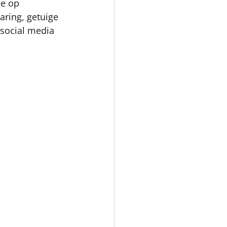
ee op 
aring, getuige 
 social media 