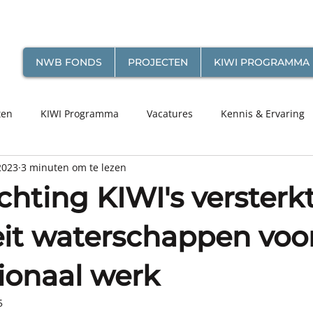
NWB FONDS
PROJECTEN
KIWI PROGRAMMA
ten
KIWI Programma
Vacatures
Kennis & Ervaring
2023
3 minuten om te lezen
ichting KIWI's versterk
eit waterschappen voo
tionaal werk
5