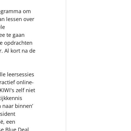
programma om 
n lessen over 
le 
ee te gaan 
ke opdrachten 
. Al kort na de 
e leersessies 
ctief online-
WI's zelf niet 
ijkkennis 
n naar binnen’ 
sident 
ë, een 
se Blue Deal 