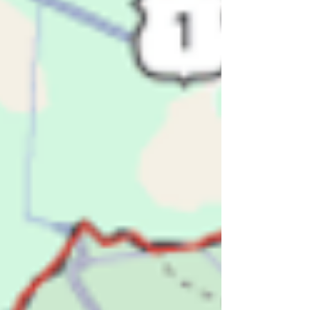
hele land. Waterbeheer in Roemenie De
geomorfologie van Roemenië kenmerkt zich
door de Karpaten; een hooggebergte dat van
het noordoosten naar het westen door
Roemenië loopt. Aan