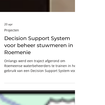
20 apr
Projecten
Decision Support System
voor beheer stuwmeren in
Roemenie
Onlangs werd een traject afgerond om
Roemeense waterbeheerders te trainen in het
gebruik van een Decision Support System voor
het beheer van stuwmeren in Roemenie. Het
werd gefinancierd door het NWB Fonds en de
Blue Deal. Op basis van deze pilot wordt nu
gewerkt aan plannen voor implementatie in het