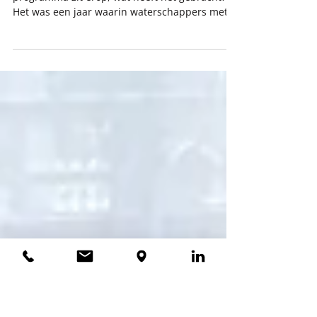
programma zit erop
Het eerste lesjaar van het KIWI Next
programma zit erop, wat heeft het gebracht?
Het was een jaar waarin waterschappers met
internationale ambities niet alleen hun
vakkennis verdiepten, maar vooral ontdekten
wat werken in een internationale context van
hen vraagt. Door te werken aan internationale
Blue Deal‑projecten leerden deelnemers dat
waterprojecten over veel meer gaan dan
techniek alleen. Naast kennis van
watergovernance en systemen draait het om
interculturele comm