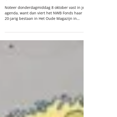
event 20 jaar NWB Fonds op
8 oktober a.s.
Noteer donderdagmiddag 8 oktober vast in je
agenda, want dan viert het NWB Fonds haar
20-jarig bestaan in Het Oude Magazijn in
Amersfoort. Het wordt een inspirerende
middag over internationaal waterschapswerk
met keynote speakers, rondetafel gesprekken,
uitreiking van de NWB award voor de leukste
video en natuurlijk een netwerkborrel.
Oprichting NWB Fonds Het fonds werd in 2006
opgericht door de NWB Bank, en wordt dit jaar
dus 20 jaar. Op 23 december om precies te
zijn, toen