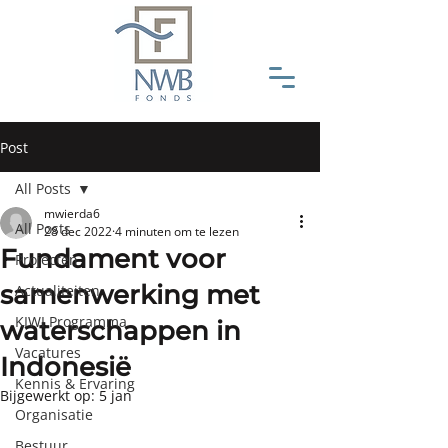
Post
All Posts
mwierda6
All Posts
28 dec 2022
4 minuten om te lezen
Fundament voor
Projecten
samenwerking met
Actualiteiten
KIWI Programma
waterschappen in
Vacatures
Indonesië
Kennis & Ervaring
Bijgewerkt op:
5 jan
Organisatie
Bestuur