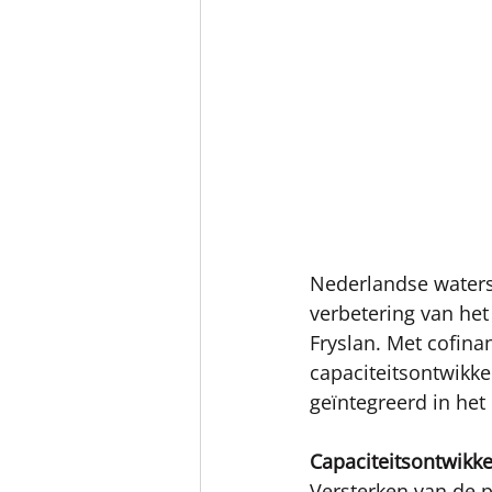
Nederlandse water
verbetering van het
Fryslan. Met cofina
capaciteitsontwikkel
geïntegreerd in he
Capaciteitsontwikke
Versterken van de p