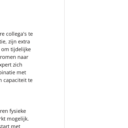
e collega's te 
e, zijn extra 
om tijdelijke 
tromen naar 
xpert zich 
binatie met 
capaciteit te 
ren fysieke 
t mogelijk. 
tart met  