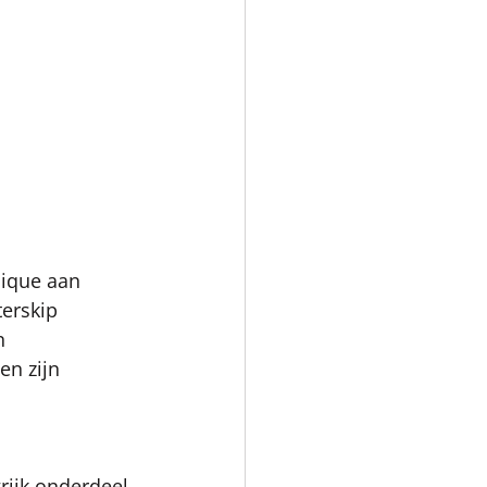
ique aan 
erskip 
n 
en zijn 
rijk onderdeel 