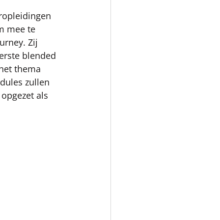
eropleidingen 
m mee te 
urney. Zij 
rste blended 
 het thema 
dules zullen 
opgezet als 