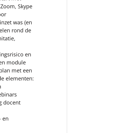
ia Zoom, Skype 
oor 
inzet was (en 
elen rond de 
itatie, 
ngsrisico en 
en module 
 plan met een 
de elementen: 
n
ebinars 
eg docent 
- en 