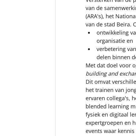
van de samenwerkin
(ARA's), het Nation
van de stad Beira. C
ontwikkeling v
organisatie en
verbetering va
delen binnen d
Met dat doel voor o
building and excha
Dit omvat verschille
het trainen van jo
ervaren collega's, 
blended learning m
fysiek en digitaal l
expertgroepen en h
events waar kennis