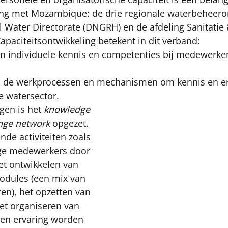
g met Mozambique: de drie regionale waterbeheeror
al Water Directorate (DNGRH) en de afdeling Sanitatie
apaciteitsontwikkeling betekent in dit verband: 
an individuele kennis en competenties bij medewerker
n de werkprocessen en mechanismen om kennis en erv
e watersector.
gen is het 
knowledge 
nge network
 opgezet. 
nde activiteiten zoals 
nge medewerkers door 
het ontwikkelen van 
odules (een mix van 
eren), het opzetten van 
et organiseren van 
 en ervaring worden 