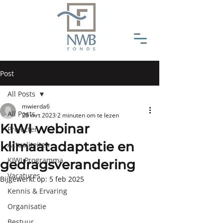
Post
All Posts
mwierda6
All Posts
28 mrt 2023
2 minuten om te lezen
KIWI webinar
Projecten
klimaatadaptatie en
Actualiteiten
KIWI Programma
gedragsverandering
Vacatures
Bijgewerkt op:
5 feb 2025
Kennis & Ervaring
Organisatie
Bestuur