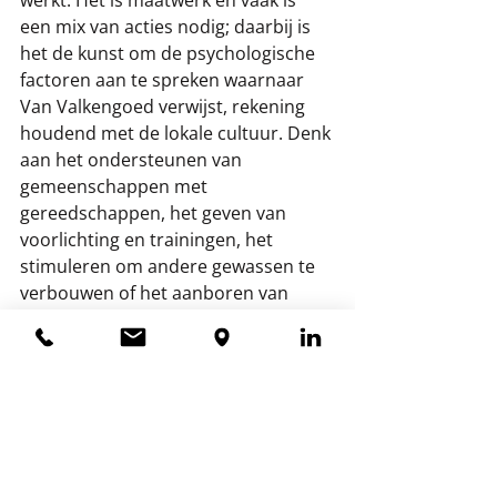
een mix van acties nodig; daarbij is 
het de kunst om de psychologische 
factoren aan te spreken waarnaar 
Van Valkengoed verwijst, rekening 
houdend met de lokale cultuur. Denk 
aan het ondersteunen van 
gemeenschappen met 
gereedschappen, het geven van 
voorlichting en trainingen, het 
stimuleren om andere gewassen te 
verbouwen of het aanboren van 
nieuwe bronnen van inkomsten en 
werkgelegenheid. Naaba eindigde 
met de oproep om vrouwen en 
jongeren meer te betrekken, want 
die hebben vaak maar beperkt 
toegang tot goede grond.