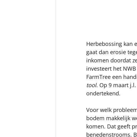
Herbebossing kan ee
gaat dan erosie teg
inkomen doordat ze
investeert het NWB 
FarmTree een handi
tool
. Op 9 maart j
ondertekend.
Voor welk probleem 
bodem makkelijk weg
komen. Dat geeft p
benedenstrooms. Bij