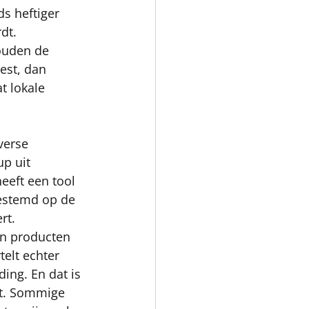
s heftiger 
dt. 
ouden de 
est, dan 
t lokale 
verse 
p uit 
eeft een tool 
estemd op de 
rt. 
an producten 
elt echter 
ing. En dat is 
ft. Sommige 