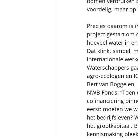
bomen verbruiken bi
voordelig, maar op 
Precies daarom is 
project gestart om 
hoeveel water in en
Dat klinkt simpel, 
internationale werk
Waterschappers gaan
agro-ecologen en I
Bert van Boggelen, 
NWB Fonds: “Toen 
cofinanciering bin
eerst: moeten we we
het bedrijfsleven? 
het grootkapitaal. B
kennismaking bleek