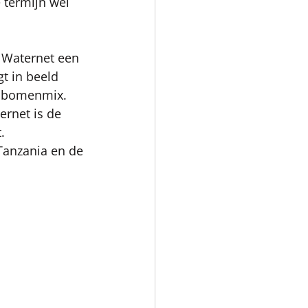
 termijn wel 
 Waternet een 
t in beeld 
n bomenmix. 
ernet is de 
. 
Tanzania en de 