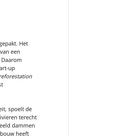
gepakt. Het 
 van een 
. Daarom 
art-up 
eforestation 
t 
t, spoelt de 
ivieren terecht 
rbeeld dammen 
dbouw heeft 