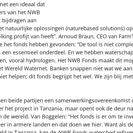
 met een ideaal dat 
oers van het NWB 
 bijdragen aan 
t natuurlijke oplossingen (naturebased solutions) o
lking profijt van heeft”. Arnoud Braun, CEO van FarmTr
ze het fonds hebben gevonden: “De tool is niet compl
s een essentieel onderdeel. En we hebben waterschap
en, vooral hydrologen. Het NWB Fonds maakt dit moge
et Wereld Waternet. Banken snappen niet wat we aan h
iet helpen; dit fonds begrijpt het wel. We zijn blij me
bben beide partijen een samenwerkingsovereenkomst 
er het project in Tanzania, maar opent ook de deur n
in de wereld. Van Boggelen: “Het fonds is er om te inv
eer in armere landen en dat doen we hier. Want als 
ld in Tanzania, kan de 
NWB Fonds watershed reforest