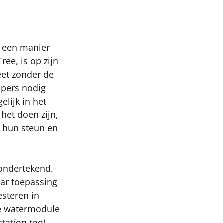
p een manier 
ee, is op zijn 
eet zonder de 
pers nodig 
lijk in het 
et doen zijn, 
t hun steun en 
ondertekend. 
aar toepassing 
esteren in 
de watermodule 
ation tool