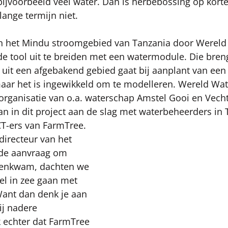
jvoorbeeld veel water. Dan is herbebossing op korte
lange termijn niet.
in het Mindu stroomgebied van Tanzania door Wereld
de tool uit te breiden met een watermodule. Die breng
 uit een afgebakend gebied gaat bij aanplant van ee
maar het is ingewikkeld om te modelleren. Wereld Wat
organisatie van o.a. waterschap Amstel Gooi en Vecht
 in dit project aan de slag met waterbeheerders in 
CT-ers van FarmTree.
directeur van het 
de aanvraag om 
nenkwam, dachten we 
l in zee gaan met 
Want dan denk je aan 
ij nadere 
 echter dat FarmTree 