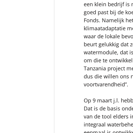
een klein bedrijf is
goed past bij de k
Fonds. Namelijk het
klimaatadaptatie me
waar de lokale bevo
beurt gelukkig dat 
watermodule, dat i
om die te ontwikkel
Tanzania project m
dus die willen ons n
voortvarendheid”.
Op 9 maart j.l. he
Dat is de basis ond
van de tool elders 
integraal waterbeh
eenmaal is ontwikke