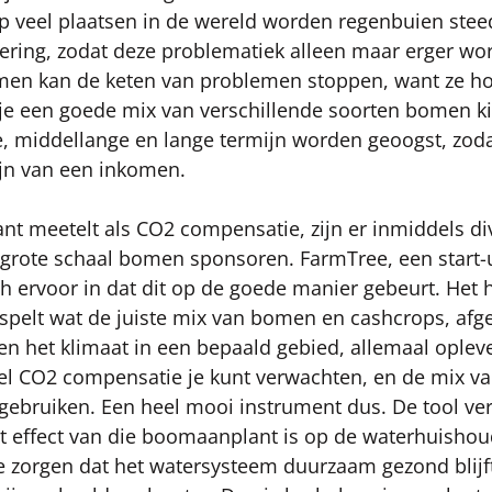
Op veel plaatsen in de wereld worden regenbuien steed
ring, zodat deze problematiek alleen maar erger wor
en kan de keten van problemen stoppen, want ze h
je een goede mix van verschillende soorten bomen ki
, middellange en lange termijn worden geoogst, zoda
ijn van een inkomen.
 meetelt als CO2 compensatie, zijn er inmiddels di
 grote schaal bomen sponsoren. FarmTree, een start-u
h ervoor in dat dit op de goede manier gebeurt. Het h
rspelt wat de juiste mix van bomen en cashcrops, afg
 het klimaat in een bepaald gebied, allemaal opleve
el CO2 compensatie je kunt verwachten, en de mix v
ebruiken. Een heel mooi instrument dus. De tool vert
t effect van die boomaanplant is op de waterhuishoud
te zorgen dat het watersysteem duurzaam gezond blij