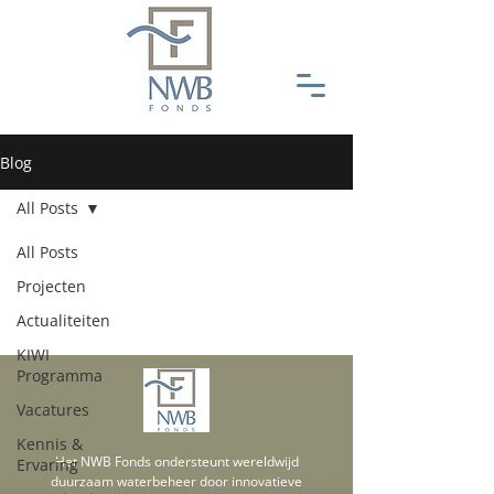
Blog
All Posts
All Posts
Projecten
Actualiteiten
KIWI
Programma
Vacatures
Kennis &
Het NWB Fonds ondersteunt wereldwijd
Ervaring
duurzaam waterbeheer door innovatieve