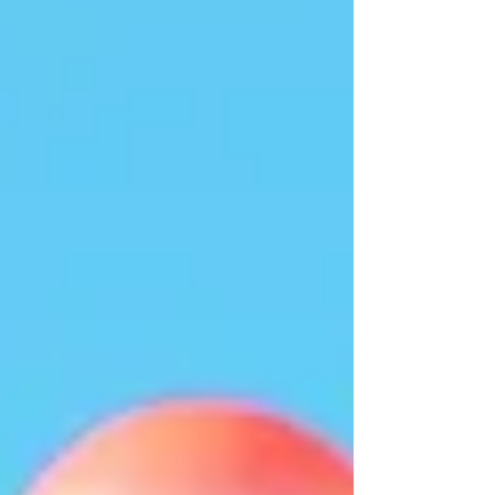
video en natuurlijk een netwerkborrel.
Oprichting NWB Fonds Het fonds werd in 2006
opgericht door de NWB Bank, en wordt dit jaar
dus 20 jaar. Op 23 december om precies te
zijn, toen