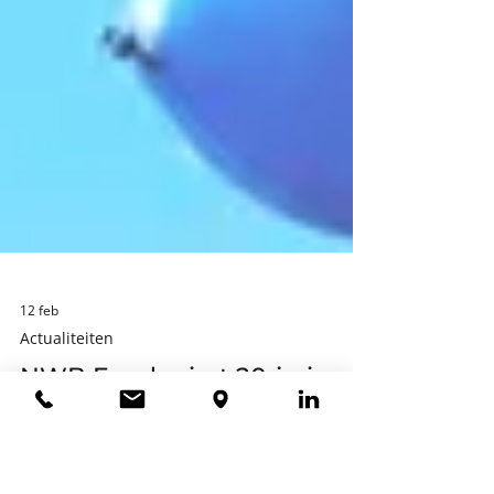
12 feb
Actualiteiten
NWB Fonds viert 20-jarig