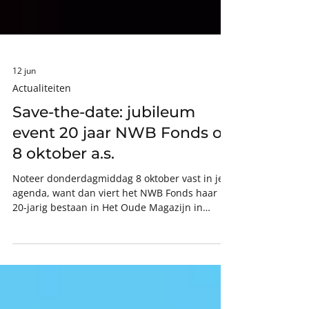
12 jun
Actualiteiten
Save-the-date: jubileum
event 20 jaar NWB Fonds op
8 oktober a.s.
Noteer donderdagmiddag 8 oktober vast in je
agenda, want dan viert het NWB Fonds haar
20-jarig bestaan in Het Oude Magazijn in
Amersfoort. Het wordt een inspirerende
middag over internationaal waterschapswerk
met keynote speakers, rondetafel gesprekken,
uitreiking van de NWB award voor de leukste