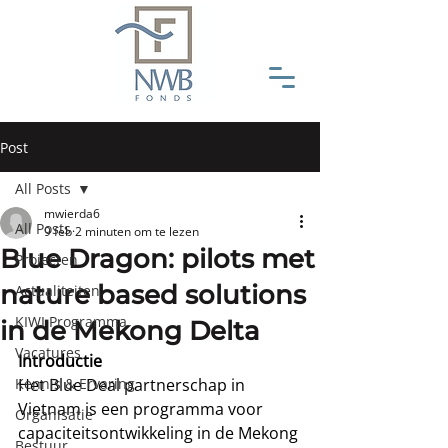
Post
All Posts
mwierda6
All Posts
9 feb
2 minuten om te lezen
Blue Dragon: pilots met
Projecten
nature based solutions
Actualiteiten
KIWI Programma
in de Mekong Delta
Vacatures
Introductie
Kennis & Ervaring
Het Blue Deal partnerschap in 
Vietnam is een programma voor 
Organisatie
capaciteitsontwikkeling in de Mekong 
Bestuur