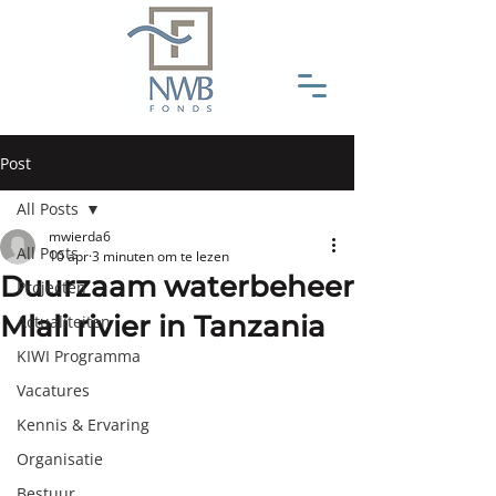
Post
All Posts
mwierda6
All Posts
10 apr
3 minuten om te lezen
Duurzaam waterbeheer
Projecten
Mlali rivier in Tanzania
Actualiteiten
KIWI Programma
Vacatures
Kennis & Ervaring
Organisatie
Bestuur