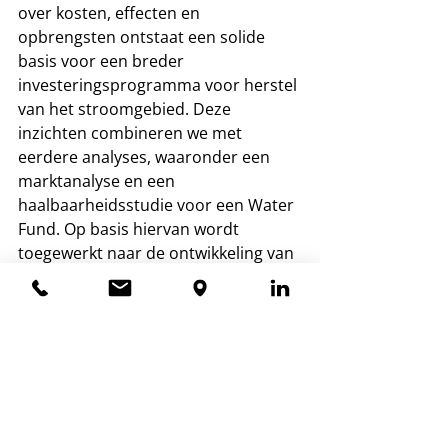
over kosten, effecten en 
opbrengsten ontstaat een solide 
basis voor een breder 
investeringsprogramma voor herstel 
van het stroomgebied. Deze 
inzichten combineren we met 
eerdere analyses, waaronder een 
marktanalyse en een 
haalbaarheidsstudie voor een Water 
Fund. Op basis hiervan wordt 
toegewerkt naar de ontwikkeling van 
een Water Fund als 
financieringsmechanisme, waarin 
partijen die profiteren van 
verbeterde waterbeschikbaarheid en 
-kwaliteit bijdragen aan 
investeringen in het stroomgebied.
Het project langs de Mlali-rivier 