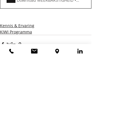
Download WEERBARSTIGHEID • 2.00MB
Kennis & Ervaring
KIWI Programma
Recente blogposts
Alles weergeven